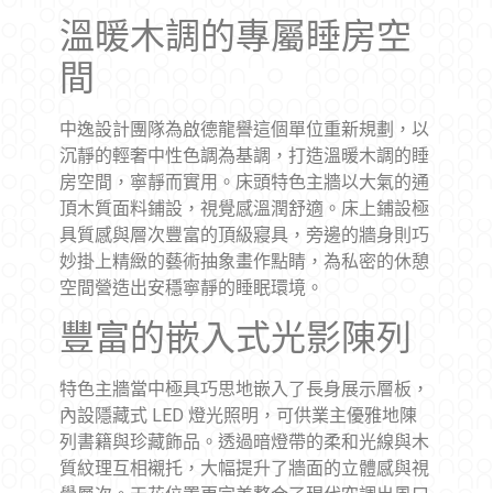
溫暖木調的專屬睡房空
間
中逸設計團隊為啟德龍譽這個單位重新規劃，以
沉靜的輕奢中性色調為基調，打造溫暖木調的睡
房空間，寧靜而實用。床頭特色主牆以大氣的通
頂木質面料鋪設，視覺感溫潤舒適。床上鋪設極
具質感與層次豐富的頂級寢具，旁邊的牆身則巧
妙掛上精緻的藝術抽象畫作點睛，為私密的休憩
空間營造出安穩寧靜的睡眠環境。
豐富的嵌入式光影陳列
特色主牆當中極具巧思地嵌入了長身展示層板，
內設隱藏式 LED 燈光照明，可供業主優雅地陳
列書籍與珍藏飾品。透過暗燈帶的柔和光線與木
質紋理互相襯托，大幅提升了牆面的立體感與視