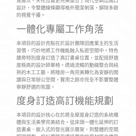
覺層次。天花位置更完美整合了現代空調出風口
設計，令整體線條顯得格外簡潔俐落，摒除多餘
的視覺干擾。
一體化專屬工作角落
本項目的設計亮點在於設計團隊因應業主的生活
習慣，巧妙地將工作機能融入私密空間中。特色
牆旁特別度身訂造了高訂書桌位置，並配搭舒適
度極高的設計師單椅。透過流暢的動線整合與純
熟的木工工藝，將睡房一角完美轉化為安靜的閱
讀與日常辦公空間，實用之餘亦完全不影響整體
寧靜舒適的氛圍。
度身訂造高訂機能規劃
本項目的設計核心在於將全屋度身訂造的系統櫃
體與生活美學完美結合。從床頭一體化延伸的訂
造書桌、嵌入式的發光展示層架，到整體的空間