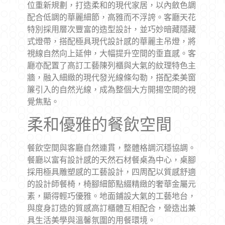
位重新規劃，打造柔和的現代家居，以內斂色調
配合低調的華麗細節，高雅而不浮誇。客廳天花
特別採用層次豐富的造型設計，並巧妙暗藏隱藏
式燈帶，搭配極具現代設計感的華麗主吊燈，將
視線自然向上延伸，大幅提升空間的垂直感。客
廳亦配置了高訂工藝陳列櫃與大氣的紋理特色主
牆，融入細緻的現代發光線條勾勒，搭配柔美窗
簾引入的自然光線，成為整個大方開揚空間的視
覺焦點。
柔和優雅的餐飲空間
餐飲空間與客廳自然連貫，整體格調沉穩協調。
餐廳以富有設計感的天然石材餐桌為中心，桌腳
採用極具雕塑感的工藝設計，四周配以質感舒適
的設計師餐椅，椅腳細節點綴精緻的奢華金屬元
素，顯得輕巧優雅。地面鋪設大氣的工藝地台，
與度身訂造的質感高訂櫃體互相配合，營造出兼
具生活美學與溫馨氛圍的用餐環境。