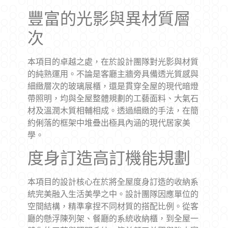
豐富的光影與異材質層
次
本項目的卓越之處，在於設計團隊對光影與材質
的純熟運用。不論是客廳主牆旁具備透光質感與
細緻層次的玻璃展櫃，還是貫穿全屋的現代暗燈
帶照明，均與全屋整體規劃的工藝面料、大氣石
材及溫潤木質相輔相成。透過細緻的手法，在簡
約俐落的框架中堆疊出極具內涵的現代居家美
學。
度身訂造高訂機能規劃
本項目的設計核心在於將全屋度身訂造的收納系
統完美融入生活美學之中。設計團隊因應單位的
空間結構，精準拿捏不同材質的搭配比例。從客
廳的懸浮陳列架、餐廳的系統收納櫃，到全屋一